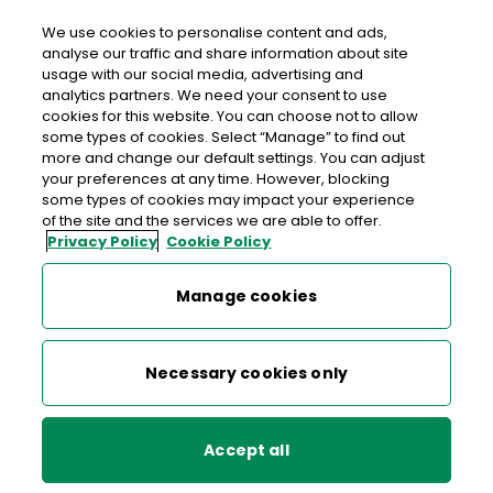
Login
We use cookies to personalise content and ads,
analyse our traffic and share information about site
usage with our social media, advertising and
analytics partners. We need your consent to use
cookies for this website. You can choose not to allow
Fii mai aproape de cei care
some types of cookies. Select “Manage” to find out
contează pentru tine
more and change our default settings. You can adjust
your preferences at any time. However, blocking
some types of cookies may impact your experience
of the site and the services we are able to offer.
Trimite bani de la oficiul poștal local către cei dragi de
Privacy Policy
Cookie Policy
acasă cu Western Union.
Manage cookies
Necessary cookies only
Găsește oficiul poștal local
Accept all